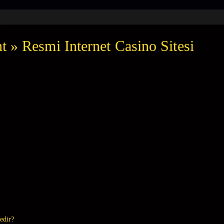
 » Resmi Internet Casino Sitesi
edir?