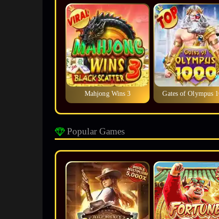
Mahjong Wins 3
Gates of Olympus 
Popular Games