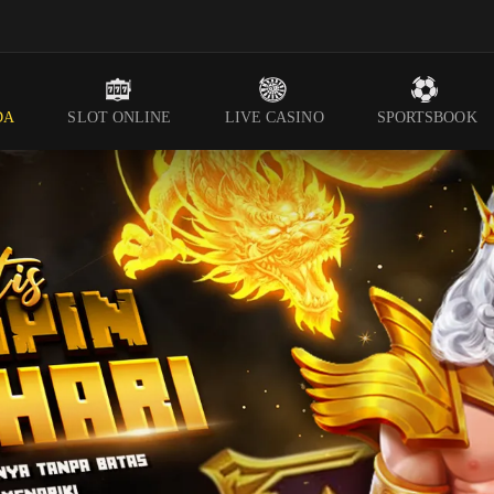
DA
SLOT ONLINE
LIVE CASINO
SPORTSBOOK