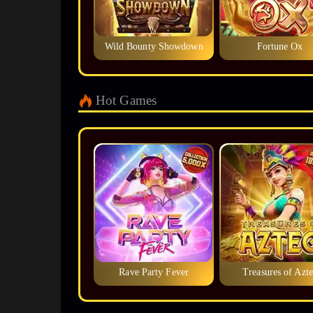
Wild Bounty Showdown
Fortune Ox
Hot Games
Rave Party Fever
Treasures of Azte