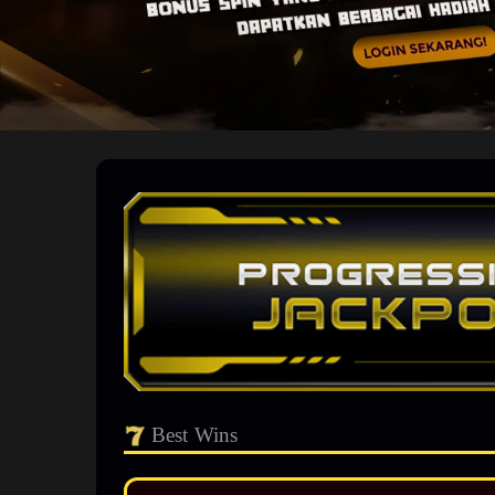
Best Wins