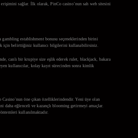
 erişimini sağlar. İlk olarak, PinCo casino’nun sah web sitesini
eya gambling establishment bonusu seçeneklerinden birini
n belirttiğiniz kullanıcı bilgilerini kullanabilirsiniz.
e, canlı bir krupiye size eşlik ederek rulet, blackjack, bakara
yen kullanıcılar, kolay kayıt sürecinden sonra kimlik
Casino’nun öne çıkan özelliklerindendir. Yeni üye olan
mini daha eğlenceli ve kazançlı blooming getirmeyi amaçlar.
yöntemleri kullanılmaktadır.