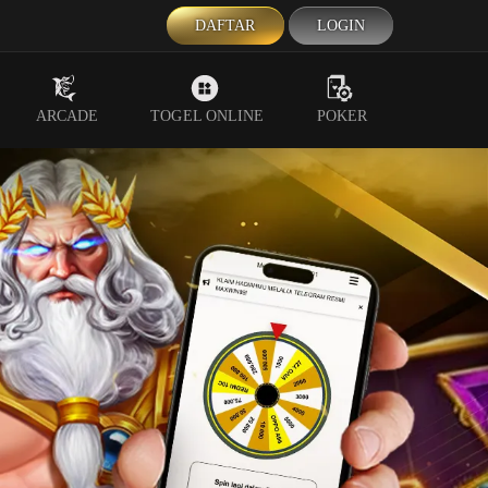
DAFTAR
LOGIN
ARCADE
TOGEL ONLINE
POKER