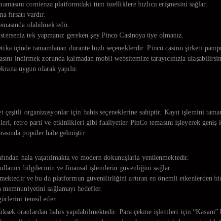
amasını comienza platformdaki tüm özelliklere hızlıca erişmesini sağlar.
a fırsatı vardır.
temasında olabilmektedir.
sterseniz tek yapmanız gereken şey Pinco Casinoya üye olmanız.
ika içinde tamamlanan durante hızlı seçeneklerdir. Pinco casino şirketi pampre 
sını indirmek zorunda kalmadan mobil websitemize tarayıcınızla ulaşabilirsi
ekrana uygun olarak yapılır.
et çeşitli organizasyonlar için bahis seçeneklerine sahiptir. Kayıt işlemini tam
leri, retro parti ve etkinlikleri gibi faaliyetler PinCo temasını işleyerek geniş
arasında popüler hale gelmiştir.
rafından hala yaşatılmakta ve modern dokunuşlarla yenilenmektedir.
llanıcı bilgilerinin ve finansal işlemlerin güvenliğini sağlar.
ermektedir ve bu da platformun güvenilirliğini artıran en önemli etkenlerden bir
ın memnuniyetini sağlamayı hedefler.
ürlerini temsil eder.
 yüksek oranlardan bahis yapılabilmektedir. Para çekme işlemleri için “Kasam”