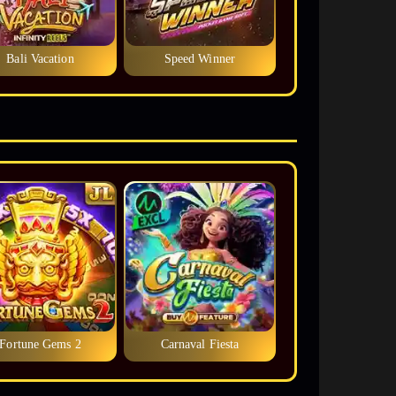
Bali Vacation
Speed Winner
Fortune Gems 2
Carnaval Fiesta