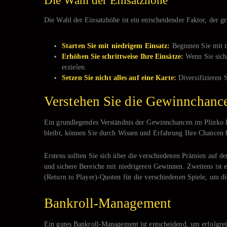
Die Wahl der Einsatzhöhe
Die Wahl der Einsatzhöhe ist ein entscheidender Faktor, der g
Starten Sie mit niedrigem Einsatz:
Beginnen Sie mit n
Erhöhen Sie schrittweise Ihre Einsätze:
Wenn Sie siche
erzielen.
Setzen Sie nicht alles auf eine Karte:
Diversifizieren 
Verstehen Sie die Gewinnchanc
Ein grundlegendes Verständnis der Gewinnchancen im Plinko ka
bleibt, können Sie durch Wissen und Erfahrung Ihre Chancen be
Erstens sollten Sie sich über die verschiedenen Prämien auf 
und sichere Bereiche mit niedrigeren Gewinnen. Zweitens ist 
(Return to Player)-Quoten für die verschiedenen Spiele, um 
Bankroll-Management
Ein gutes Bankroll-Management ist entscheidend, um erfolgreic