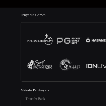
Penyedia Games
Metode Pembayaran
Transfer Bank