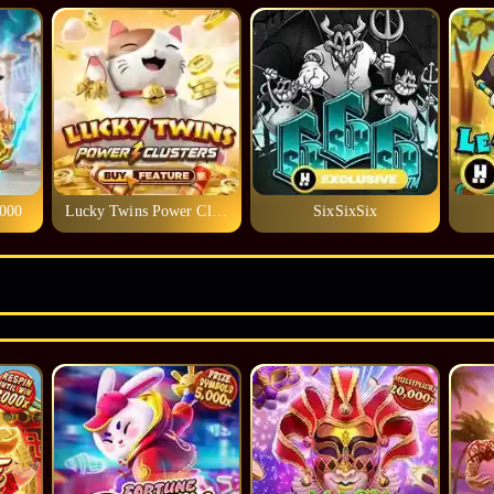
1000
Lucky Twins Power Clusters
SixSixSix