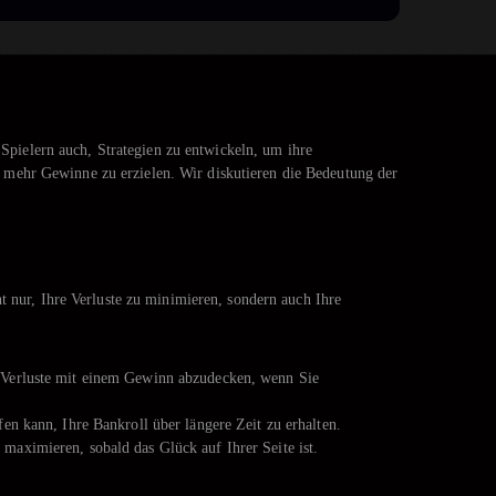
n Spielern auch, Strategien zu entwickeln, um ihre
 mehr Gewinne zu erzielen. Wir diskutieren die Bedeutung der
t nur, Ihre Verluste zu minimieren, sondern auch Ihre
gen Verluste mit einem Gewinn abzudecken, wenn Sie
fen kann, Ihre Bankroll über längere Zeit zu erhalten.
ximieren, sobald das Glück auf Ihrer Seite ist.