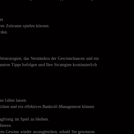
et.
eren Zeitraum spielen können.
rden.
Wettstrategien, das Verständnis der Gewinnchancen und ein
nten Tipps befolgen und Ihre Strategien kontinuierlich
n fallen lassen.
aktiken und ein effektives Bankroll-Management können
gfristig im Spiel zu bleiben.
bieren.
nem Gewinn wieder auszugleichen, sobald Sie gewinnen.